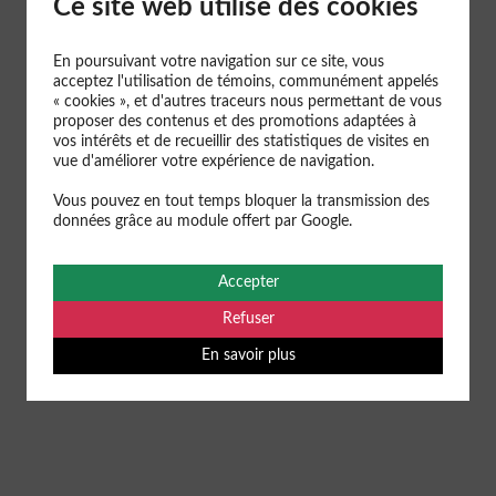
Ce site web utilise des cookies
En poursuivant votre navigation sur ce site, vous
acceptez l'utilisation de témoins, communément appelés
« cookies », et d'autres traceurs nous permettant de vous
proposer des contenus et des promotions adaptées à
vos intérêts et de recueillir des statistiques de visites en
NOUS SOMMES UN GUICHET
vue d'améliorer votre expérience de navigation.
UNIQUE
Vous pouvez en tout temps bloquer la transmission des
données grâce au module offert par Google.
POUR VOS PRÉPARATIONS ET
GESTIONS POSTALES
Accepter
Refuser
DEMANDEZ UNE SOUMISSION
En savoir plus