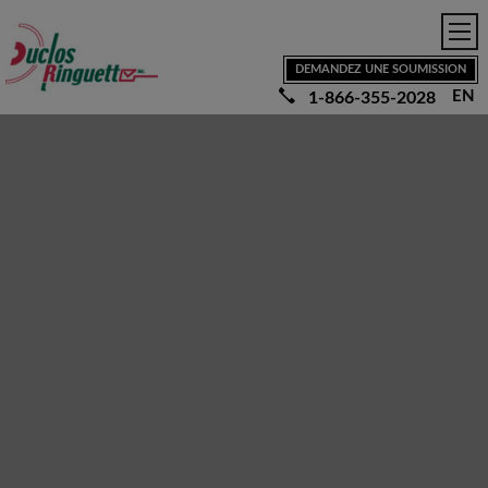
Aller au contenu principal
Accueil
Nos services
Demande de Soumission
DEMANDEZ UNE SOUMISSION
Nous joindre
EN
1-866-355-2028
Vie privé
English